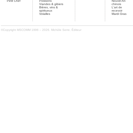
Petit Chef
Poissons
Nouvel An
Viandes & gibiers
chinois
Bières, vins &
L'art de
spiritueux
recevoir
Volailles
Mardi Gras
©Copyright MSCOMM 1996 – 2026. Michèle Serre, Éditeur