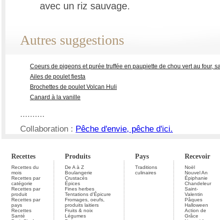
avec un riz sauvage.
Autres suggestions
Coeurs de pigeons et purée truffée en paupiette de chou vert au four,
Ailes de poulet fiesta
Brochettes de poulet Volcan Huli
Canard à la vanille
..........
Collaboration :
Pêche d'envie, pêche d'ici.
Recettes
Produits
Pays
Recevoir
Recettes du
De A à Z
Traditions
Noël
mois
Boulangerie
culinaires
Nouvel An
Recettes par
Crustacés
Épiphanie
catégorie
Épices
Chandeleur
Recettes par
Fines herbes
Saint-
produit
Tentations d'Épicure
Valentin
Recettes par
Fromages, oeufs,
Pâques
pays
produits laitiers
Halloween
Recettes
Fruits & noix
Action de
Santé
Légumes
Grâce