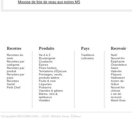
Mousse de foie de veau aux poires MS
Recettes
Produits
Pays
Recevoir
Recettes du
De A à Z
Traditions
Noël
mois
Boulangerie
culinaires
Nouvel An
Recettes par
Crustacés
Épiphanie
catégorie
Épices
Chandeleur
Recettes par
Fines herbes
Saint-
produit
Tentations d'Épicure
Valentin
Recettes par
Fromages, oeufs,
Pâques
pays
produits laitiers
Halloween
Recettes
Fruits & noix
Action de
Santé
Légumes
Grâce
Petit Chef
Poissons
Nouvel An
Viandes & gibiers
chinois
Bières, vins &
L'art de
spiritueux
recevoir
Volailles
Mardi Gras
©Copyright MSCOMM 1996 – 2026. Michèle Serre, Éditeur