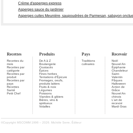
Crème d'asperges express
Asperges sauce du jardinier
Asperges cuites Meunière, saupoudrées de Parmesan, sabayon onctueux
Recettes
Produits
Pays
Recevoir
Recettes du
De A à Z
Traditions
Noël
mois
Boulangerie
culinaires
Nouvel An
Recettes par
Crustacés
Épiphanie
catégorie
Épices
Chandeleur
Recettes par
Fines herbes
Saint-
produit
Tentations d'Épicure
Valentin
Recettes par
Fromages, oeufs,
Pâques
pays
produits laitiers
Halloween
Recettes
Fruits & noix
Action de
Santé
Légumes
Grâce
Petit Chef
Poissons
Nouvel An
Viandes & gibiers
chinois
Bières, vins &
L'art de
spiritueux
recevoir
Volailles
Mardi Gras
©Copyright MSCOMM 1996 – 2026. Michèle Serre, Éditeur