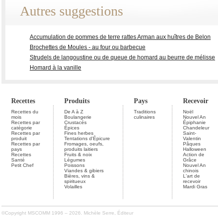
Autres suggestions
Accumulation de pommes de terre rattes Arman aux huîtres de Belon
Brochettes de Moules - au four ou barbecue
Strudels de langoustine ou de queue de homard au beurre de mélisse
Homard à la vanille
Recettes
Produits
Pays
Recevoir
Recettes du
De A à Z
Traditions
Noël
mois
Boulangerie
culinaires
Nouvel An
Recettes par
Crustacés
Épiphanie
catégorie
Épices
Chandeleur
Recettes par
Fines herbes
Saint-
produit
Tentations d'Épicure
Valentin
Recettes par
Fromages, oeufs,
Pâques
pays
produits laitiers
Halloween
Recettes
Fruits & noix
Action de
Santé
Légumes
Grâce
Petit Chef
Poissons
Nouvel An
Viandes & gibiers
chinois
Bières, vins &
L'art de
spiritueux
recevoir
Volailles
Mardi Gras
©Copyright MSCOMM 1996 – 2026. Michèle Serre, Éditeur