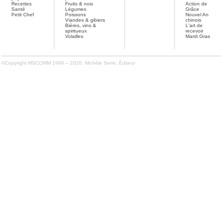
Recettes
Fruits & noix
Action de
Santé
Légumes
Grâce
Petit Chef
Poissons
Nouvel An
Viandes & gibiers
chinois
Bières, vins &
L'art de
spiritueux
recevoir
Volailles
Mardi Gras
©Copyright MSCOMM 1996 – 2026. Michèle Serre, Éditeur