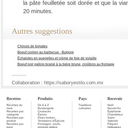
la pâte feuilletée soit dorée et que la via
20 minutes.
Autres suggestions
Chinois de tomates
Boeuf coréen au barbecue - Bulgogi
Échalotes en quenelles et crème de foie de volaille
Boeuf noir gallois braisé à la bière brune, croûtons au fromage
..........
Collaboration : https://saboryestilo.com.mx
Recettes
Produits
Pays
Recevoir
Recettes du
De A à Z
Traditions
Noël
mois
Boulangerie
culinaires
Nouvel An
Recettes par
Crustacés
Épiphanie
catégorie
Épices
Chandeleur
Recettes par
Fines herbes
Saint-
produit
Tentations d'Épicure
Valentin
Recettes par
Fromages, oeufs,
Pâques
pays
produits laitiers
Halloween