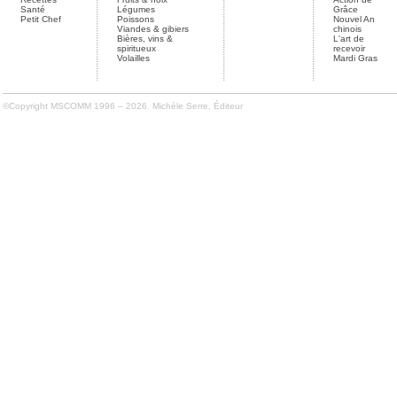
Santé
Légumes
Grâce
Petit Chef
Poissons
Nouvel An
Viandes & gibiers
chinois
Bières, vins &
L'art de
spiritueux
recevoir
Volailles
Mardi Gras
©Copyright MSCOMM 1996 – 2026. Michèle Serre, Éditeur