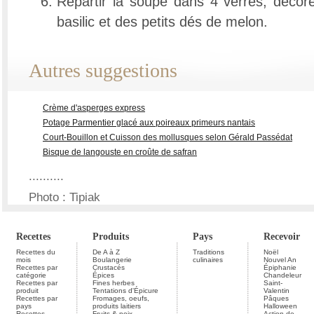
Répartir la soupe dans 4 verres, décore
basilic et des petits dés de melon.
Autres suggestions
Crème d'asperges express
Potage Parmentier glacé aux poireaux primeurs nantais
Court-Bouillon et Cuisson des mollusques selon Gérald Passédat
Bisque de langouste en croûte de safran
..........
Photo : Tipiak
Recettes
Produits
Pays
Recevoir
Recettes du
De A à Z
Traditions
Noël
mois
Boulangerie
culinaires
Nouvel An
Recettes par
Crustacés
Épiphanie
catégorie
Épices
Chandeleur
Recettes par
Fines herbes
Saint-
produit
Tentations d'Épicure
Valentin
Recettes par
Fromages, oeufs,
Pâques
pays
produits laitiers
Halloween
Recettes
Fruits & noix
Action de