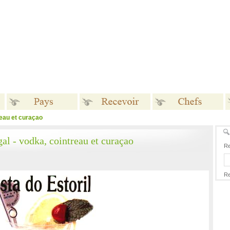
treau et curaçao
Pays
Recevoir
Chefs
gal - vodka, cointreau et curaçao
Re
Re