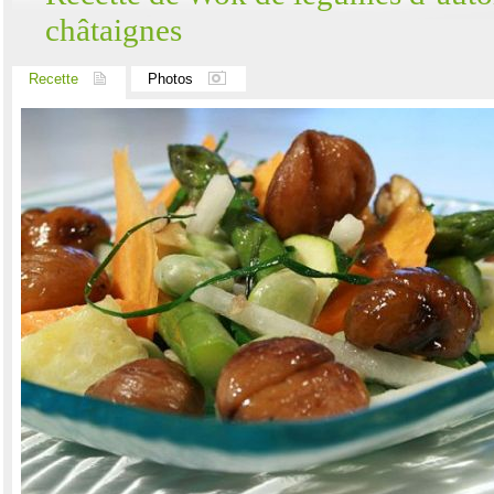
châtaignes
Recette
Photos