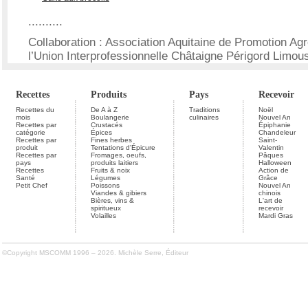
..........
Collaboration : Association Aquitaine de Promotion Ag
l’Union Interprofessionnelle Châtaigne Périgord Limou
Recettes
Produits
Pays
Recevoir
Recettes du
De A à Z
Traditions
Noël
mois
Boulangerie
culinaires
Nouvel An
Recettes par
Crustacés
Épiphanie
catégorie
Épices
Chandeleur
Recettes par
Fines herbes
Saint-
produit
Tentations d'Épicure
Valentin
Recettes par
Fromages, oeufs,
Pâques
pays
produits laitiers
Halloween
Recettes
Fruits & noix
Action de
Santé
Légumes
Grâce
Petit Chef
Poissons
Nouvel An
Viandes & gibiers
chinois
Bières, vins &
L'art de
spiritueux
recevoir
Volailles
Mardi Gras
©Copyright MSCOMM 1996 – 2026. Michèle Serre, Éditeur