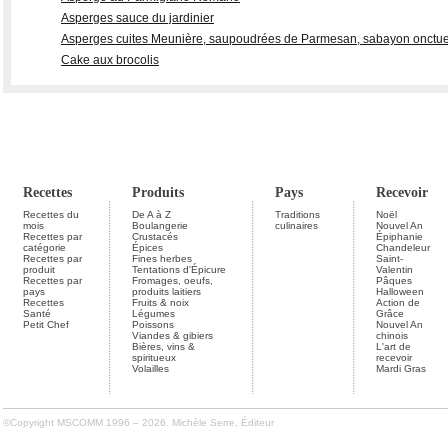
Asperges sauce du jardinier
Asperges cuites Meunière, saupoudrées de Parmesan, sabayon onctueux
Cake aux brocolis
Recettes
Produits
Pays
Recevoir
Recettes du
De A à Z
Traditions
Noël
mois
Boulangerie
culinaires
Nouvel An
Recettes par
Crustacés
Épiphanie
catégorie
Épices
Chandeleur
Recettes par
Fines herbes
Saint-
produit
Tentations d'Épicure
Valentin
Recettes par
Fromages, oeufs,
Pâques
pays
produits laitiers
Halloween
Recettes
Fruits & noix
Action de
Santé
Légumes
Grâce
Petit Chef
Poissons
Nouvel An
Viandes & gibiers
chinois
Bières, vins &
L'art de
spiritueux
recevoir
Volailles
Mardi Gras
©Copyright MSCOMM 1996 – 2026. Michèle Serre, Éditeur