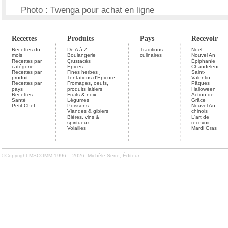
Photo : Twenga pour achat en ligne
Recettes
Produits
Pays
Recevoir
Recettes du
De A à Z
Traditions
Noël
mois
Boulangerie
culinaires
Nouvel An
Recettes par
Crustacés
Épiphanie
catégorie
Épices
Chandeleur
Recettes par
Fines herbes
Saint-
produit
Tentations d'Épicure
Valentin
Recettes par
Fromages, oeufs,
Pâques
pays
produits laitiers
Halloween
Recettes
Fruits & noix
Action de
Santé
Légumes
Grâce
Petit Chef
Poissons
Nouvel An
Viandes & gibiers
chinois
Bières, vins &
L'art de
spiritueux
recevoir
Volailles
Mardi Gras
©Copyright MSCOMM 1996 – 2026. Michèle Serre, Éditeur