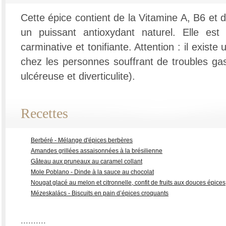
Cette épice contient de la Vitamine A, B6 et d
un puissant antioxydant naturel. Elle est 
carminative et tonifiante. Attention : il existe
chez les personnes souffrant de troubles gast
ulcéreuse et diverticulite).
Recettes
Berbéré - Mélange d'épices berbères
Amandes grillées assaisonnées à la brésilienne
Gâteau aux pruneaux au caramel collant
Mole Poblano - Dinde à la sauce au chocolat
Nougat glacé au melon et citronnelle, confit de fruits aux douces épices
Mézeskalács - Biscuits en pain d’épices croquants
..........