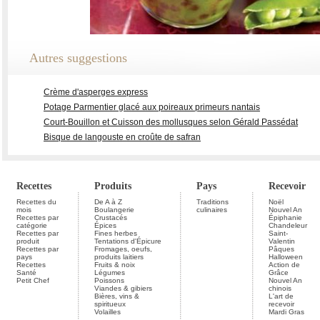
Autres suggestions
Crème d'asperges express
Potage Parmentier glacé aux poireaux primeurs nantais
Court-Bouillon et Cuisson des mollusques selon Gérald Passédat
Bisque de langouste en croûte de safran
Recettes
Produits
Pays
Recevoir
Recettes du
De A à Z
Traditions
Noël
mois
Boulangerie
culinaires
Nouvel An
Recettes par
Crustacés
Épiphanie
catégorie
Épices
Chandeleur
Recettes par
Fines herbes
Saint-
produit
Tentations d'Épicure
Valentin
Recettes par
Fromages, oeufs,
Pâques
pays
produits laitiers
Halloween
Recettes
Fruits & noix
Action de
Santé
Légumes
Grâce
Petit Chef
Poissons
Nouvel An
Viandes & gibiers
chinois
Bières, vins &
L'art de
spiritueux
recevoir
Volailles
Mardi Gras