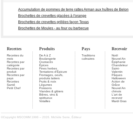
Accumulation de pommes de terre rattes Arman aux huîtres de Belon
Brochettes de crevettes glacées à l'orange
Brochettes de crevettes grillées façon Texas
Brochettes de Moules - au four ou barbecue
Recettes
Produits
Pays
Recevoir
Recettes du
De A à Z
Traditions
Noël
mois
Boulangerie
culinaires
Nouvel An
Recettes par
Crustacés
Épiphanie
catégorie
Épices
Chandeleur
Recettes par
Fines herbes
Saint-
produit
Tentations d'Épicure
Valentin
Recettes par
Fromages, oeufs,
Pâques
pays
produits laitiers
Halloween
Recettes
Fruits & noix
Action de
Santé
Légumes
Grâce
Petit Chef
Poissons
Nouvel An
Viandes & gibiers
chinois
Bières, vins &
L'art de
spiritueux
recevoir
Volailles
Mardi Gras
©Copyright MSCOMM 1996 – 2026. Michèle Serre, Éditeur