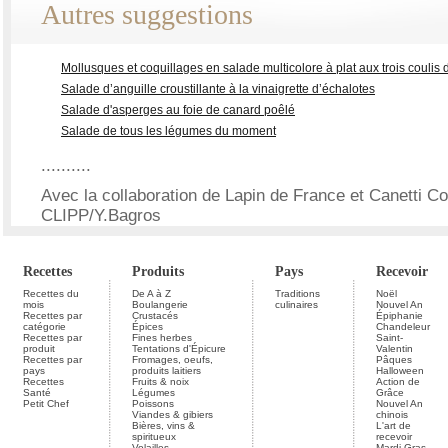
Autres suggestions
Mollusques et coquillages en salade multicolore à plat aux trois couli
Salade d’anguille croustillante à la vinaigrette d’échalotes
Salade d'asperges au foie de canard poêlé
Salade de tous les légumes du moment
..........
Avec la collaboration de Lapin de France et Canetti Co
CLIPP/Y.Bagros
Recettes
Produits
Pays
Recevoir
Recettes du
De A à Z
Traditions
Noël
mois
Boulangerie
culinaires
Nouvel An
Recettes par
Crustacés
Épiphanie
catégorie
Épices
Chandeleur
Recettes par
Fines herbes
Saint-
produit
Tentations d'Épicure
Valentin
Recettes par
Fromages, oeufs,
Pâques
pays
produits laitiers
Halloween
Recettes
Fruits & noix
Action de
Santé
Légumes
Grâce
Petit Chef
Poissons
Nouvel An
Viandes & gibiers
chinois
Bières, vins &
L'art de
spiritueux
recevoir
Volailles
Mardi Gras