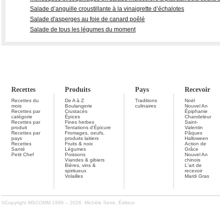
Salade d’anguille croustillante à la vinaigrette d’échalotes
Salade d'asperges au foie de canard poêlé
Salade de tous les légumes du moment
Recettes
Produits
Pays
Recevoir
Recettes du
De A à Z
Traditions
Noël
mois
Boulangerie
culinaires
Nouvel An
Recettes par
Crustacés
Épiphanie
catégorie
Épices
Chandeleur
Recettes par
Fines herbes
Saint-
produit
Tentations d'Épicure
Valentin
Recettes par
Fromages, oeufs,
Pâques
pays
produits laitiers
Halloween
Recettes
Fruits & noix
Action de
Santé
Légumes
Grâce
Petit Chef
Poissons
Nouvel An
Viandes & gibiers
chinois
Bières, vins &
L'art de
spiritueux
recevoir
Volailles
Mardi Gras
©Copyright MSCOMM 1996 – 2026. Michèle Serre, Éditeur