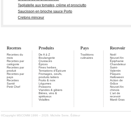
Tagliatelle aux tomates, crème et prosciutto
Saucisson en brioche sauce Porto
Cretons minceur
Recettes
Produits
Pays
Recevoir
Recettes du
De A à Z
Traditions
Noël
mois
Boulangerie
culinaires
Nouvel An
Recettes par
Crustacés
Épiphanie
catégorie
Épices
Chandeleur
Recettes par
Fines herbes
Saint-
produit
Tentations d'Épicure
Valentin
Recettes par
Fromages, oeufs,
Pâques
pays
produits laitiers
Halloween
Recettes
Fruits & noix
Action de
Santé
Légumes
Grâce
Petit Chef
Poissons
Nouvel An
Viandes & gibiers
chinois
Bières, vins &
L'art de
spiritueux
recevoir
Volailles
Mardi Gras
©Copyright MSCOMM 1996 – 2026. Michèle Serre, Éditeur