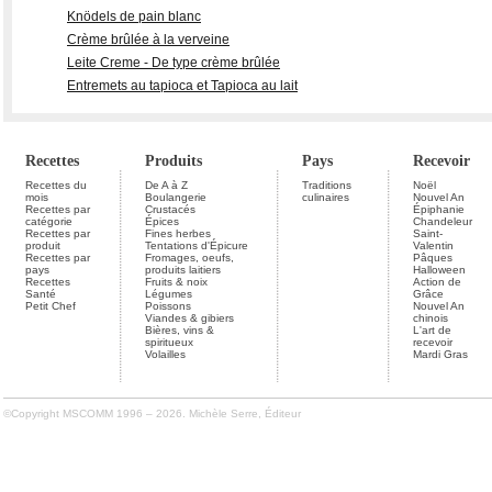
Knödels de pain blanc
Crème brûlée à la verveine
Leite Creme - De type crème brûlée
Entremets au tapioca et Tapioca au lait
Recettes
Produits
Pays
Recevoir
Recettes du
De A à Z
Traditions
Noël
mois
Boulangerie
culinaires
Nouvel An
Recettes par
Crustacés
Épiphanie
catégorie
Épices
Chandeleur
Recettes par
Fines herbes
Saint-
produit
Tentations d'Épicure
Valentin
Recettes par
Fromages, oeufs,
Pâques
pays
produits laitiers
Halloween
Recettes
Fruits & noix
Action de
Santé
Légumes
Grâce
Petit Chef
Poissons
Nouvel An
Viandes & gibiers
chinois
Bières, vins &
L'art de
spiritueux
recevoir
Volailles
Mardi Gras
©Copyright MSCOMM 1996 – 2026. Michèle Serre, Éditeur