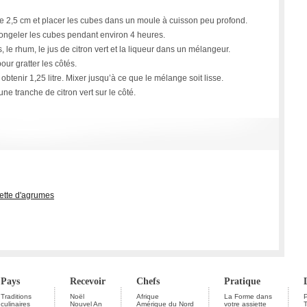
 2,5 cm et placer les cubes dans un moule à cuisson peu profond.
congeler les cubes pendant environ 4 heures.
le rhum, le jus de citron vert et la liqueur dans un mélangeur.
our gratter les côtés.
btenir 1,25 litre. Mixer jusqu’à ce que le mélange soit lisse.
ne tranche de citron vert sur le côté.
rette d'agrumes
Pays
Recevoir
Chefs
Pratique
Traditions
Noël
Afrique
La Forme dans
P
culinaires
Nouvel An
Amérique du Nord
votre assiette