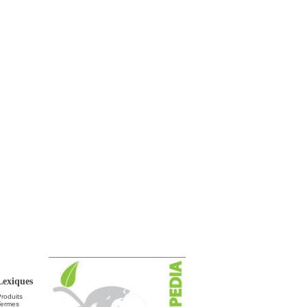
Lexiques
roduits
Termes