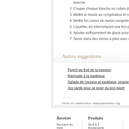
tranche.
Couper chaque tranche en cubes de
Mettre le moule au congélateur et 
Mettre les cubes de melon congelés, 
Liquéfier, en interrompant une fois p
Ajouter suffisamment de glace pour o
Servir dans des verres à pied avec u
Autres suggestions
Punch au fruit de la passion
Marinade à la pastèque
Salade de cresson et pastèque, vinaig
Jus santé pour se lever du bon pied!
..........
Photo et collaboration: www.watermelon.org.
Recettes
Produits
Recettes du
De A à Z
mois
Boulangerie