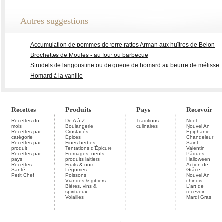
Autres suggestions
Accumulation de pommes de terre rattes Arman aux huîtres de Belon
Brochettes de Moules - au four ou barbecue
Strudels de langoustine ou de queue de homard au beurre de mélisse
Homard à la vanille
Recettes
Produits
Pays
Recevoir
Recettes du
De A à Z
Traditions
Noël
mois
Boulangerie
culinaires
Nouvel An
Recettes par
Crustacés
Épiphanie
catégorie
Épices
Chandeleur
Recettes par
Fines herbes
Saint-
produit
Tentations d'Épicure
Valentin
Recettes par
Fromages, oeufs,
Pâques
pays
produits laitiers
Halloween
Recettes
Fruits & noix
Action de
Santé
Légumes
Grâce
Petit Chef
Poissons
Nouvel An
Viandes & gibiers
chinois
Bières, vins &
L'art de
spiritueux
recevoir
Volailles
Mardi Gras