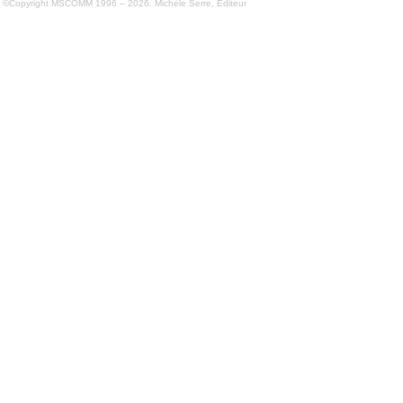
©Copyright MSCOMM 1996 – 2026. Michèle Serre, Éditeur