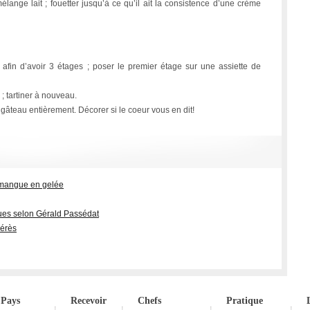
lange lait ; fouetter jusqu’à ce qu’il ait la consistence d’une crème
afin d’avoir 3 étages ; poser le premier étage sur une assiette de
 tartiner à nouveau.
 gâteau entièrement. Décorer si le coeur vous en dit!
 mangue en gelée
ues selon Gérald Passédat
Xérès
Pays
Recevoir
Chefs
Pratique