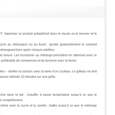
°F. Vaporiser un produit antiadhésif dans le moule ou le beurrer et le
 sucre au mélangeur ou au fouet ; ajouter graduellement le colorant
 mélangeant bien après chaque addition.
 la levure. Les incorporer au mélange précédent en alternant avec le
st préférable de commencer et de terminer avec la farine.
es – vérifier la cuisson avec la lame d’un couteau. Le gâteau ne doit
 laisser refroidir 10 minutes sur une grille.
rine dans le lait ; chauffer à basse température jusqu’à ce que le
dir complètement.
crème avec le sucre et la vanille ; battre jusqu’à ce que le mélange