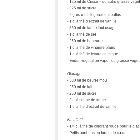
- 125 ml de Crisco – ou autre graisse végé
- 325 ml de sucre
- 2 gros œufs légèrement battus
- 1 c. à thé d’extrait de vanille
- 560 ml de farine tout usage
- 1 c. à thé de sel
- 250 ml de babeurre
- 1 c. à thé de vinaigre blanc
- 1 c. à thé de levure chimique
- Enduit végétal en vapo , ou graisse végé
Glaçage
- 500 ml de beurre mou
- 250 ml de lait
- 250 ml de sucre
- 3 c. à soupe de farine
- 1 c. à thé d’extrait de vanille
Facultatif
- 1/4 c. à thé de colorant rouge pour le gla
- Petits bonbons en forme de cœur