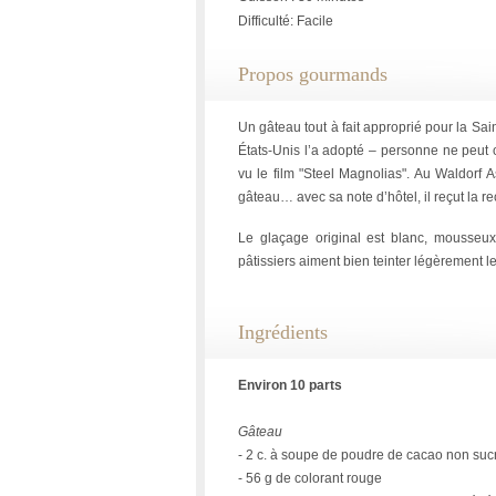
Difficulté: Facile
Propos gourmands
Un gâteau tout à fait approprié pour la Sain
États-Unis l’a adopté – personne ne peut o
vu le film "Steel Magnolias". Au Waldorf 
gâteau… avec sa note d’hôtel, il reçut la
Le glaçage original est blanc, mousseux
pâtissiers aiment bien teinter légèrement le
Ingrédients
Environ 10 parts
Gâteau
- 2 c. à soupe de poudre de cacao non suc
- 56 g de colorant rouge