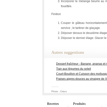
Incorporer le mélange beurre au mé
fouettée.
Finition
Couper le gâteau horizontalement 
service ; le tartiner de glaçage.
Déposer dessus le deuxième étage ;
Déposer le dernier étage. Glacer le
Autres suggestions
Dessert fraîcheur - Banane, ananas et
Tian aux légumes du soleil
Court-Bouillon et Cuisson des mollusq
Fraises aigres-douces au vinaigre de 
..........
Photo : Crisco
Recettes
Produits