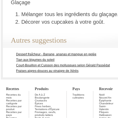
Glaçage
Mélanger tous les ingrédients du glaçage
Décorer vos cupcakes à votre goût.
Autres suggestions
Dessert fraîcheur - Banane, ananas et mangue en gelée
Tian aux légumes du soleil
Court-Bouillon et Cuisson des mollusques selon Gérald Passédat
Fraises aigres-douces au vinaigre de Xérès
Recettes
Produits
Pays
Recevoir
Recettes du
De A à Z
Traditions
Noël
mois
Boulangerie
culinaires
Nouvel An
Recettes par
Crustacés
Épiphanie
catégorie
Épices
Chandeleur
Recettes par
Fines herbes
Saint-
produit
Tentations d'Épicure
Valentin
Recettes par
Fromages, oeufs,
Pâques
pays
produits laitiers
Halloween
Recettes
Fruits & noix
Action de