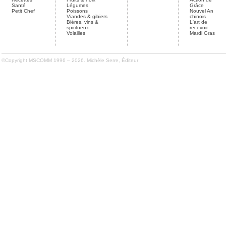
Santé
Légumes
Grâce
Petit Chef
Poissons
Nouvel An
Viandes & gibiers
chinois
Bières, vins &
L'art de
spiritueux
recevoir
Volailles
Mardi Gras
©Copyright MSCOMM 1996 – 2026. Michèle Serre, Éditeur