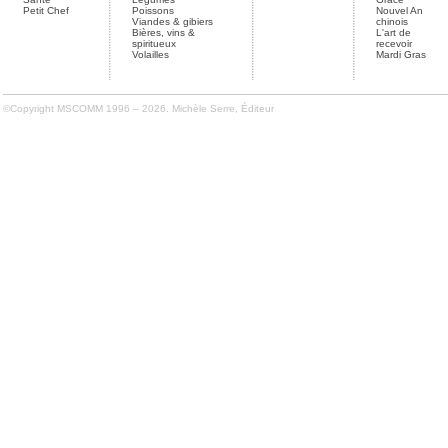
Petit Chef
Poissons
Nouvel An
Viandes & gibiers
chinois
Bières, vins &
L'art de
spiritueux
recevoir
Volailles
Mardi Gras
©Copyright MSCOMM 1996 – 2026. Michèle Serre, Éditeur