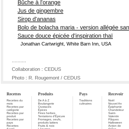
Bûche à l'orange
Jus de gingembre
Sirop d'ananas
Bolo de bolacha maria - version allégée san
Sauce douce épicée d'inspiration thaï
Jonathan Cartwright, White Barn Inn, USA
..........
Collaboration : CEDUS
Photo : R. Rougemont / CEDUS
Recettes
Produits
Pays
Recevoir
Recettes du
De A à Z
Traditions
Noël
mois
Boulangerie
culinaires
Nouvel An
Recettes par
Crustacés
Épiphanie
catégorie
Épices
Chandeleur
Recettes par
Fines herbes
Saint-
produit
Tentations d'Épicure
Valentin
Recettes par
Fromages, oeufs,
Pâques
pays
produits laitiers
Halloween
Recettes
Fruits & noix
Action de
Santé
Légumes
Grâce