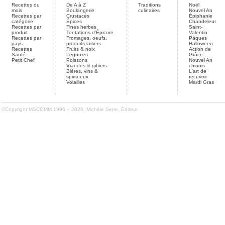
Recettes du
De A à Z
Traditions
Noël
mois
Boulangerie
culinaires
Nouvel An
Recettes par
Crustacés
Épiphanie
catégorie
Épices
Chandeleur
Recettes par
Fines herbes
Saint-
produit
Tentations d'Épicure
Valentin
Recettes par
Fromages, oeufs,
Pâques
pays
produits laitiers
Halloween
Recettes
Fruits & noix
Action de
Santé
Légumes
Grâce
Petit Chef
Poissons
Nouvel An
Viandes & gibiers
chinois
Bières, vins &
L'art de
spiritueux
recevoir
Volailles
Mardi Gras
©Copyright MSCOMM 1996 – 2026. Michèle Serre, Éditeur