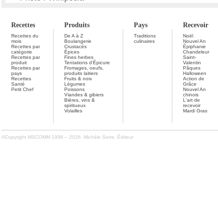
Recettes
Produits
Pays
Recevoir
Recettes du
De A à Z
Traditions
Noël
mois
Boulangerie
culinaires
Nouvel An
Recettes par
Crustacés
Épiphanie
catégorie
Épices
Chandeleur
Recettes par
Fines herbes
Saint-
produit
Tentations d'Épicure
Valentin
Recettes par
Fromages, oeufs,
Pâques
pays
produits laitiers
Halloween
Recettes
Fruits & noix
Action de
Santé
Légumes
Grâce
Petit Chef
Poissons
Nouvel An
Viandes & gibiers
chinois
Bières, vins &
L'art de
spiritueux
recevoir
Volailles
Mardi Gras
©Copyright MSCOMM 1996 – 2026. Michèle Serre, Éditeur