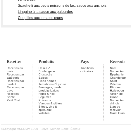
Spaghetti aux petits poissons de lac, sauce aux anchois
Linguine à la sauce aux palourdes
Coquilles aux tomates crues
Recettes
Produits
Pays
Recevoir
Recettes du
De A à Z
Traditions
Noël
mois
Boulangerie
culinaires
Nouvel An
Recettes par
Crustacés
Épiphanie
catégorie
Épices
Chandeleur
Recettes par
Fines herbes
Saint-
produit
Tentations d'Épicure
Valentin
Recettes par
Fromages, oeufs,
Pâques
pays
produits laitiers
Halloween
Recettes
Fruits & noix
Action de
Santé
Légumes
Grâce
Petit Chef
Poissons
Nouvel An
Viandes & gibiers
chinois
Bières, vins &
L'art de
spiritueux
recevoir
Volailles
Mardi Gras
©Copyright MSCOMM 1996 – 2026. Michèle Serre, Éditeur