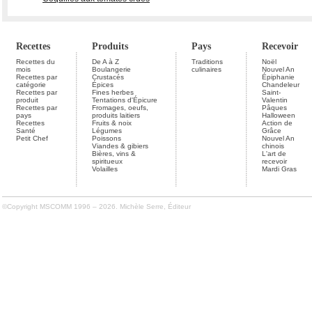
Recettes
Produits
Pays
Recevoir
Recettes du
De A à Z
Traditions
Noël
mois
Boulangerie
culinaires
Nouvel An
Recettes par
Crustacés
Épiphanie
catégorie
Épices
Chandeleur
Recettes par
Fines herbes
Saint-
produit
Tentations d'Épicure
Valentin
Recettes par
Fromages, oeufs,
Pâques
pays
produits laitiers
Halloween
Recettes
Fruits & noix
Action de
Santé
Légumes
Grâce
Petit Chef
Poissons
Nouvel An
Viandes & gibiers
chinois
Bières, vins &
L'art de
spiritueux
recevoir
Volailles
Mardi Gras
©Copyright MSCOMM 1996 – 2026. Michèle Serre, Éditeur