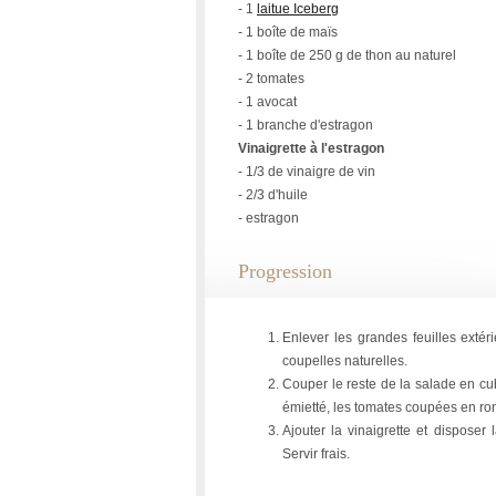
- 1
laitue Iceberg
- 1 boîte de maïs
- 1 boîte de 250 g de thon au naturel
- 2 tomates
- 1 avocat
- 1 branche d'estragon
Vinaigrette à l'estragon
- 1/3 de vinaigre de vin
- 2/3 d'huile
- estragon
Progression
Enlever les grandes feuilles exté
coupelles naturelles.
Couper le reste de la salade en cub
émietté, les tomates coupées en ron
Ajouter la vinaigrette et disposer
Servir frais.