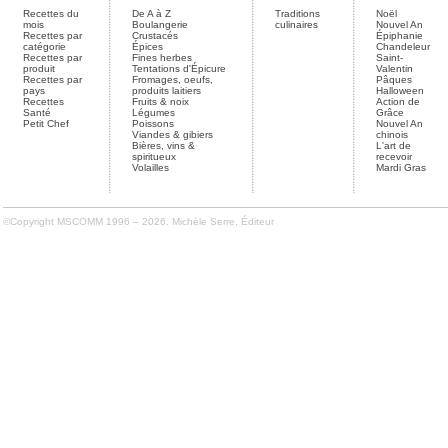
Recettes du
De A à Z
Traditions
Noël
mois
Boulangerie
culinaires
Nouvel An
Recettes par
Crustacés
Épiphanie
catégorie
Épices
Chandeleur
Recettes par
Fines herbes
Saint-
produit
Tentations d'Épicure
Valentin
Recettes par
Fromages, oeufs,
Pâques
pays
produits laitiers
Halloween
Recettes
Fruits & noix
Action de
Santé
Légumes
Grâce
Petit Chef
Poissons
Nouvel An
Viandes & gibiers
chinois
Bières, vins &
L'art de
spiritueux
recevoir
Volailles
Mardi Gras
©Copyright MSCOMM 1996 – 2026. Michèle Serre, Éditeur