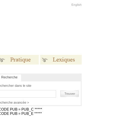
English
Recherche
Pratique
Lexiques
chercher dans le site
Trouver
cherche avancée >
 CODE PUB = PUB_C *****
 CODE PUB = PUB_E *****