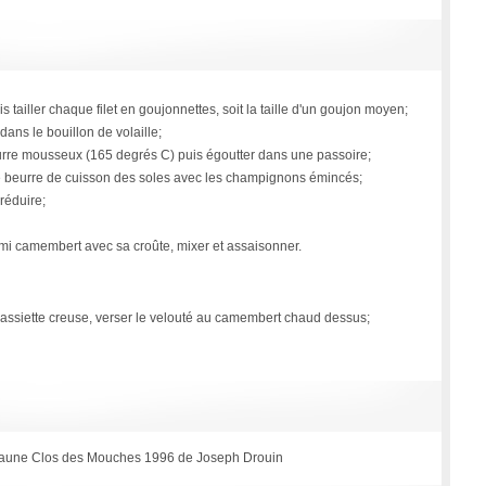
uis tailler chaque filet en goujonnettes, soit la taille d'un goujon moyen;
 dans le bouillon de volaille;
urre mousseux (165 degrés C) puis égoutter dans une passoire;
 le beurre de cuisson des soles avec les champignons émincés;
 réduire;
demi camembert avec sa croûte, mixer et assaisonner.
assiette creuse, verser le velouté au camembert chaud dessus;
Beaune Clos des Mouches 1996 de Joseph Drouin