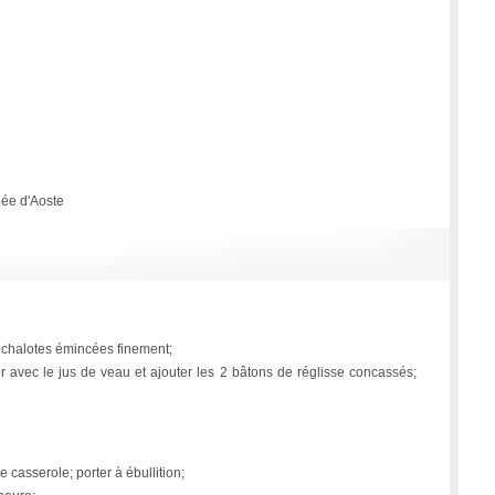
llée d'Aoste
 échalotes émincées finement;
er avec le jus de veau et ajouter les 2 bâtons de réglisse concassés;
 casserole; porter à ébullition;