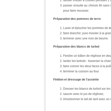
laisser infuser à couvert pendant 1 
passer ensuite au chinois fin sans 
pour faire mousser.
Préparation des pommes de terre
Laver et éplucher les pommes de terr
faire blanchir; puis rissoler à la gr
terminer avec une noix de beurre.
Préparation des blancs de turbot
Fendre un bâton de réglisse en deu
larder les turbots - traverser la chai
faire colorer les deux faces à la po
terminer la cuisson au four.
Finition et dressage de l'assiette
Dresser les blancs de turbot sur le
saucer avec le jus de réglisse;
émulsionner le lait de lard avec un 