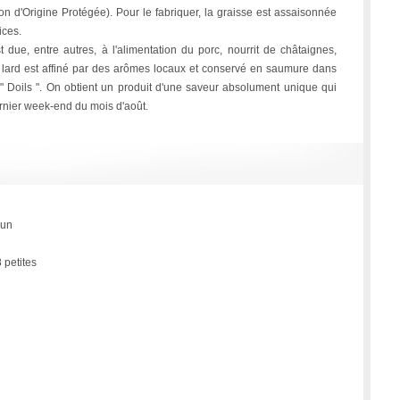
ion d'Origine Protégée). Pour le fabriquer, la graisse est assaisonnée
ices.
 due, entre autres, à l'alimentation du porc, nourrit de châtaignes,
le lard est affiné par des arômes locaux et conservé en saumure dans
 " Doils ". On obtient un produit d'une saveur absolument unique qui
rnier week-end du mois d'août.
cun
 petites