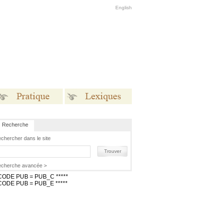
English
Recherche
Pratique
Lexiques
chercher dans le site
Trouver
cherche avancée >
 CODE PUB = PUB_C *****
 CODE PUB = PUB_E *****