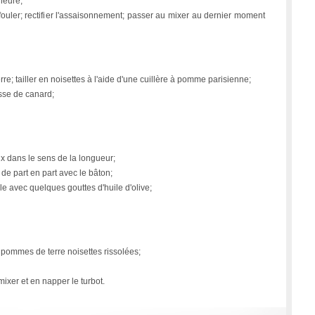
heure;
fouler; rectifier l'assaisonnement; passer au mixer au dernier moment
e; tailler en noisettes à l'aide d'une cuillère à pomme parisienne;
aisse de canard;
x dans le sens de la longueur;
r de part en part avec le bâton;
êle avec quelques gouttes d'huile d'olive;
s pommes de terre noisettes rissolées;
mixer et en napper le turbot.