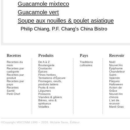
Guacamole mixteco
Guacamole vert
Soupe aux nouilles & poulet asiatique
Philip Chiang, P.F. Chang’s China Bistro
Recettes
Produits
Pays
Recevoir
Recettes du
De A à Z
Traditions
Noël
mois
Boulangerie
culinaires
Nouvel An
Recettes par
Crustacés
Épiphanie
catégorie
Épices
Chandeleur
Recettes par
Fines herbes
Saint-
produit
Tentations d'Épicure
Valentin
Recettes par
Fromages, oeufs,
Pâques
pays
produits laitiers
Halloween
Recettes
Fruits & noix
Action de
Santé
Légumes
Grâce
Petit Chef
Poissons
Nouvel An
Viandes & gibiers
chinois
Bières, vins &
L'art de
spiritueux
recevoir
Volailles
Mardi Gras
©Copyright MSCOMM 1996 – 2026. Michèle Serre, Éditeur