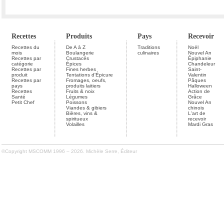
Recettes
Produits
Pays
Recevoir
Recettes du
De A à Z
Traditions
Noël
mois
Boulangerie
culinaires
Nouvel An
Recettes par
Crustacés
Épiphanie
catégorie
Épices
Chandeleur
Recettes par
Fines herbes
Saint-
produit
Tentations d'Épicure
Valentin
Recettes par
Fromages, oeufs,
Pâques
pays
produits laitiers
Halloween
Recettes
Fruits & noix
Action de
Santé
Légumes
Grâce
Petit Chef
Poissons
Nouvel An
Viandes & gibiers
chinois
Bières, vins &
L'art de
spiritueux
recevoir
Volailles
Mardi Gras
©Copyright MSCOMM 1996 – 2026. Michèle Serre, Éditeur