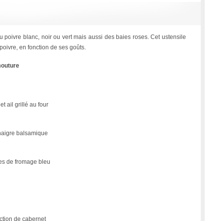
 poivre blanc, noir ou vert mais aussi des baies roses. Cet ustensile
oivre, en fonction de ses goûts.
mouture
t ail grillé au four
vinaigre balsamique
es de fromage bleu
ction de cabernet