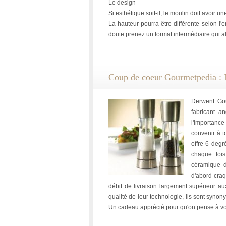
Le design
Si esthétique soit-il, le moulin doit avoir u
La hauteur pourra être différente selon l'e
doute prenez un format intermédiaire qui al
Coup de coeur Gourmetpedia : 
Derwent Gou
fabricant a
l'importanc
convenir à t
offre 6 degr
chaque foi
céramique d
d'abord craq
débit de livraison largement supérieur au
qualité de leur technologie, ils sont synon
Un cadeau apprécié pour qu'on pense à vo