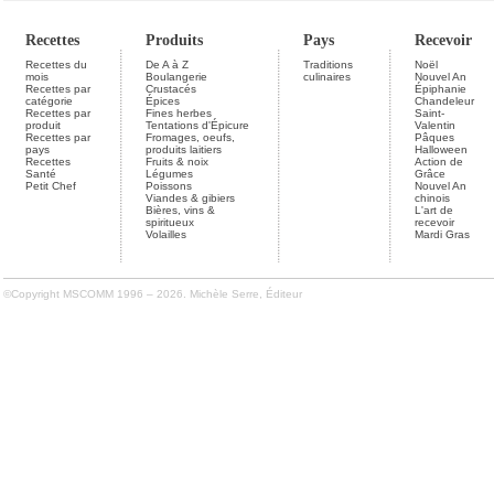
Recettes
Produits
Pays
Recevoir
Recettes du
De A à Z
Traditions
Noël
mois
Boulangerie
culinaires
Nouvel An
Recettes par
Crustacés
Épiphanie
catégorie
Épices
Chandeleur
Recettes par
Fines herbes
Saint-
produit
Tentations d'Épicure
Valentin
Recettes par
Fromages, oeufs,
Pâques
pays
produits laitiers
Halloween
Recettes
Fruits & noix
Action de
Santé
Légumes
Grâce
Petit Chef
Poissons
Nouvel An
Viandes & gibiers
chinois
Bières, vins &
L'art de
spiritueux
recevoir
Volailles
Mardi Gras
©Copyright MSCOMM 1996 – 2026. Michèle Serre, Éditeur