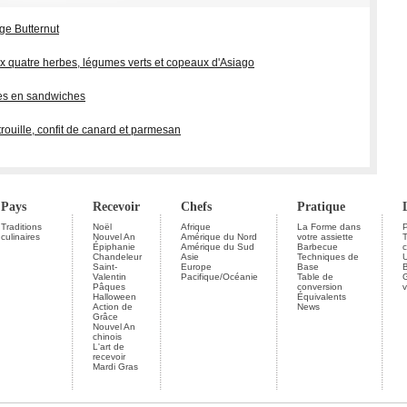
ge Butternut
ux quatre herbes, légumes verts et copeaux d'Asiago
es en sandwiches
trouille, confit de canard et parmesan
Pays
Recevoir
Chefs
Pratique
Traditions
Noël
Afrique
La Forme dans
P
culinaires
Nouvel An
Amérique du Nord
votre assiette
Épiphanie
Amérique du Sud
Barbecue
c
Chandeleur
Asie
Techniques de
U
Saint-
Europe
Base
Valentin
Pacifique/Océanie
Table de
G
Pâques
conversion
v
Halloween
Équivalents
Action de
News
Grâce
Nouvel An
chinois
L'art de
recevoir
Mardi Gras