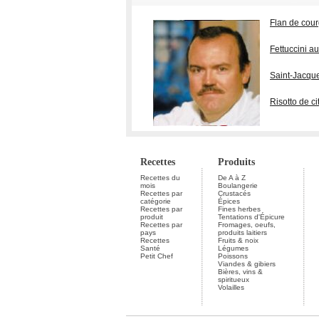
Flan de cour
Fettuccini a
Saint-Jacqu
Risotto de ci
Recettes
Produits
Recettes du
De A à Z
mois
Boulangerie
Recettes par
Crustacés
catégorie
Épices
Recettes par
Fines herbes
produit
Tentations d'Épicure
Recettes par
Fromages, oeufs,
pays
produits laitiers
Recettes
Fruits & noix
Santé
Légumes
Petit Chef
Poissons
Viandes & gibiers
Bières, vins &
spiritueux
Volailles