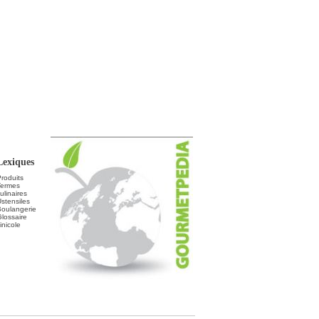
Lexiques
roduits
Termes
ulinaires
stensiles
Boulangerie
lossaire
inicole