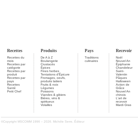
Recettes
Produits
Pays
Recevoir
Recettes du
De A à Z
Traditions
Noël
mois
Boulangerie
culinaires
Nouvel An
Recettes par
Crustacés
Épiphanie
catégorie
Épices
Chandeleur
Recettes par
Fines herbes
Saint-
produit
Tentations d'Épicure
Valentin
Recettes par
Fromages, oeufs,
Pâques
pays
produits laitiers
Halloween
Recettes
Fruits & noix
Action de
Santé
Légumes
Grâce
Petit Chef
Poissons
Nouvel An
Viandes & gibiers
chinois
Bières, vins &
L'art de
spiritueux
recevoir
Volailles
Mardi Gras
©Copyright MSCOMM 1996 – 2026. Michèle Serre, Éditeur