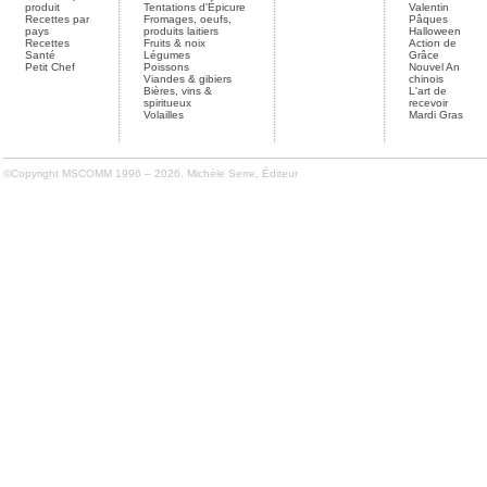
produit
Tentations d'Épicure
Valentin
Recettes par
Fromages, oeufs,
Pâques
pays
produits laitiers
Halloween
Recettes
Fruits & noix
Action de
Santé
Légumes
Grâce
Petit Chef
Poissons
Nouvel An
Viandes & gibiers
chinois
Bières, vins &
L'art de
spiritueux
recevoir
Volailles
Mardi Gras
©Copyright MSCOMM 1996 – 2026. Michèle Serre, Éditeur