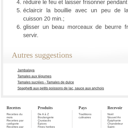
réduire le feu et laisser frisonner pendan
éclaircir la bouillie avec un peu de la
cuisson 20 min.;
glisser un beau morceaux de beurre fra
servir.
Autres suggestions
Jambalaya
Tamales aux légumes
Tamales sucrées - Tamales de dulce
Spaghetti aux petits poissons de lac, sauce aux anchois
Recettes
Produits
Pays
Recevoir
Recettes du
De A à Z
Traditions
Noël
mois
Boulangerie
culinaires
Nouvel An
Recettes par
Crustacés
Épiphanie
catégorie
Épices
Chandeleur
Recettes par
Fines herbes
Saint-