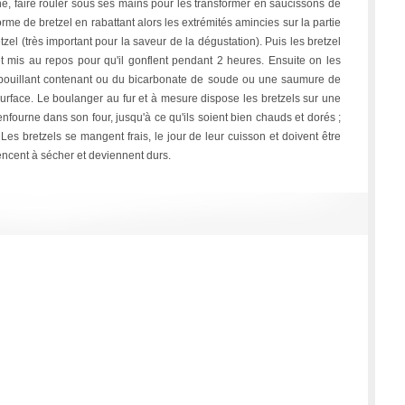
e, faire rouler sous ses mains pour les transformer en saucissons de
orme de bretzel en rabattant alors les extrémités amincies sur la partie
zel (très important pour la saveur de la dégustation). Puis les bretzel
et mis au repos pour qu'il gonflent pendant 2 heures. Ensuite on les
bouillant contenant ou du bicarbonate de soude ou une saumure de
surface. Le boulanger au fur et à mesure dispose les bretzels sur une
 enfourne dans son four, jusqu'à ce qu'ils soient bien chauds et dorés ;
Les bretzels se mangent frais, le jour de leur cuisson et doivent être
encent à sécher et deviennent durs.