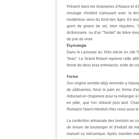
Présent dans les brasseries d'Alsace et d
moulage d'enfant s'amusant avec la terr
mvstérieux venu du fond des âges. En tous 
garni de grains de sel, bien réguliers, "q
dictionnaire. ou d'un "Seidel" de bière mou
de joie de vivre.
Étymologie
Dans le Larousse du XIXe siècle on cite "b
"bras". Le Grand Robert reprend cette défin
forme de deux bras entrelacés; sorte de cr
Forme
Son origine semble déjà remonter a l'époque
de pâtisseries. Ainsi le pain en forme d'a
réduisait en chapelure pour la mélanger à 
en pâte, que l'on réduisit plus tard. Ch
Romains l'aient introduit chez nous sous le
La confection artisanale des bretzels se com
de levure de boulanger et d'extrait de ma
manuel ou mécanique. Après maintes mani