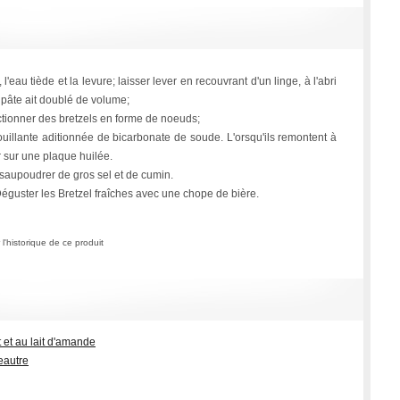
l'eau tiède et la levure; laisser lever en recouvrant d'un linge, à l'abri
a pâte ait doublé de volume;
ctionner des bretzels en forme de noeuds;
uillante aditionnée de bicarbonate de soude. L'orsqu'ils remontent à
er sur une plaque huilée.
 saupoudrer de gros sel et de cumin.
 Déguster les Bretzel fraîches avec une chope de bière.
l'historique de ce produit
 et au lait d'amande
peautre