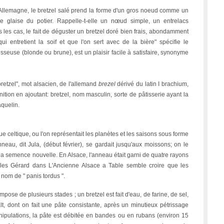
'Allemagne, le bretzel salé prend la forme d'un gros noeud comme un
e glaise du potier. Rappelle-t-elle un nœud simple, un entrelacs
les cas, le fait de déguster un bretzel doré bien frais, abondamment
ui entretient la soif et que l'on sert avec de la bière" spécifie le
sseuse (blonde ou brune), est un plaisir facile à satisfaire, synonyme
retzel", mot alsacien, de l'allemand
brezel
dérivé du latin I brachium,
ition en ajoutant: bretzel, nom masculin, sorte de pâtisserie ayant la
aquelin.
 celtique, ou l'on représentait les planètes et les saisons sous forme
nneau, dit Jula, (début février), se gardait jusqu'aux moissons; on le
la semence nouvelle. En Alsace, l'anneau était garni de quatre rayons
arles Gérard dans L'Ancienne Alsace a Table semble croire que les
 nom de " panis tordus ".
pose de plusieurs stades ; un bretzel est fait d'eau, de farine, de sel,
lt, dont on fait une pâte consistante, après un minutieux pétrissage
pulations, la pâte est débitée en bandes ou en rubans (environ 15