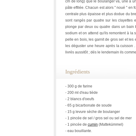
cm de long) que le boulanger va, une a un
pâte effilée. Chacun est alors " noué " en f
centrale plus épaisse et plus dodue du bret
sont rangés par quatre sur les clayettes 
plonge par deux ou quatre dans un bain 
sodium et on attend qu'ils remontent à la 
pelle en bois, les garnit de gros sel et les
les déguster une heure après la cuisson . 
livrés aussitôt ; dés le lendemain ils comm
Ingrédients
- 300 g de farine
- 200 ml d'eau tiède
- 2 blancs d'oeufs
- 65 g bicarbonate de soude
- 15 g levure sèche de boulanger
- 1 pincée de sel / gros sel ou sel de mer
- 1 pincée de
cumin
(Mattekümmel)
- eau bouillante.