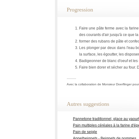
Progression
Faire une pâte ferme avec la farine, 
des courants d'air jusqu'à ce que l
former des rubans de pâte et confe
Les plonger par deux dans l'eau bo
la surface, les égoutter, les dispos
Badigeonner de blanc d'oeuf et les
Faire bien dorer et sécher au four.
..........
Avec la collaboration de Monsieur Doerflinger pour 
Autres suggestions
Pannetone traditionnel, glace au yaourt
Pain multiples céréales à la farine d'é
Pain de seigle
Appelbeignets - Beignets de pommes