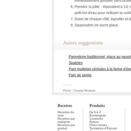
immédiatement grésiller sans brûler
Prendre la pâte - équivalent à 1/2 
petit bol d'eau pour nettoyer la cuil
Dorer de chaque côté; égoutter et 
Saupoudrer de sucre glace.
Autres suggestions
Pannetone traditionnel, glace au yaourt
Spatzles
Pain multiples céréales à la farine d'é
Pain de seigle
..........
Photo : Croatia Reviews
Recettes
Produits
Recettes du
De A à Z
mois
Boulangerie
Recettes par
Crustacés
catégorie
Épices
Recettes par
Fines herbes
produit
Tentations d'Épicure