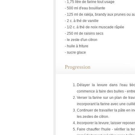
- 1,75 litre de farine tout usage
- 500 ml d'eau bouillante
- 125 ml de rakija, brandy aux prunes ou a
- 2 c. à thé de vanille
- 1/2 c. à thé de noix muscade râpée
- 250 ml de raisins secs
- le zeste d'un citron
- huile à friture
- sucre glace
Progression
Délayer la levure dans l'eau tiè
commence à faire des bulles - entre
Verser la farine sur un plan de tra
incorporant la farine avec une cuill
Continuer de travailler la pâte en in
les zestes de citron.
Incorporer la levure; laisser repose
Faire chauffer l'huile - vérifier l