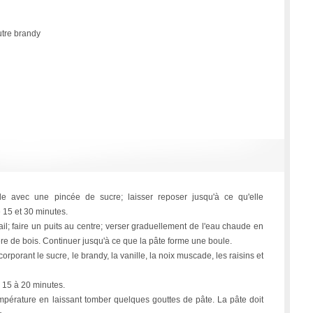
utre brandy
de avec une pincée de sucre; laisser reposer jusqu'à ce qu'elle
 15 et 30 minutes.
vail; faire un puits au centre; verser graduellement de l'eau chaude en
ère de bois. Continuer jusqu'à ce que la pâte forme une boule.
corporant le sucre, le brandy, la vanille, la noix muscade, les raisins et
r 15 à 20 minutes.
a température en laissant tomber quelques gouttes de pâte. La pâte doit