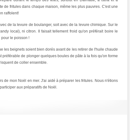
prépare durant le temps des fêtes, surtout en Dalmatie, à Istria et à
tte de fritules dans chaque maison, même les plus pauvres. C'est une
en raffolent!
t avec de la levure de boulanger, soit avec de la levure chimique. Sur le
andy local), ni citron. Il faisait tellement froid qu'on préférait boire le
… pour le poisson !
e les beignets soient bien dorés avant de les retirer de l'huile chaude
est préférable de plonger quelques boules de pâte à la fois qu'on forme
 risquent de coller ensemble.
ors de mon Noël en mer. J'ai aidé à préparer les fritules. Nous n'étions
participer aux préparatifs de Noël.