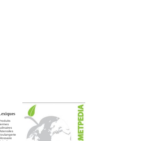
Lexiques
roduits
Termes
ulinaires
stensiles
Boulangerie
lossaire