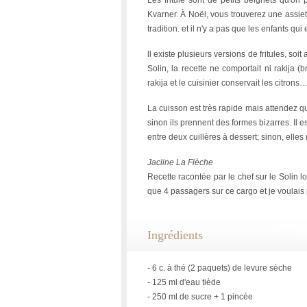
Les fritule sont de petits beignets qu'on 
Kvarner. À Noël, vous trouverez une assie
tradition. et il n'y a pas que les enfants qui 
ll existe plusieurs versions de fritules, soi
Solin, la recette ne comportait ni rakija (br
rakija et le cuisinier conservait les citrons
La cuisson est très rapide mais attendez qu
sinon ils prennent des formes bizarres. Il 
entre deux cuillères à dessert; sinon, elles
Jacline La Flèche
Recette racontée par le chef sur le Solin l
que 4 passagers sur ce cargo et je voulais 
Ingrédients
- 6 c. à thé (2 paquets) de levure sèche
- 125 ml d'eau tiède
- 250 ml de sucre + 1 pincée