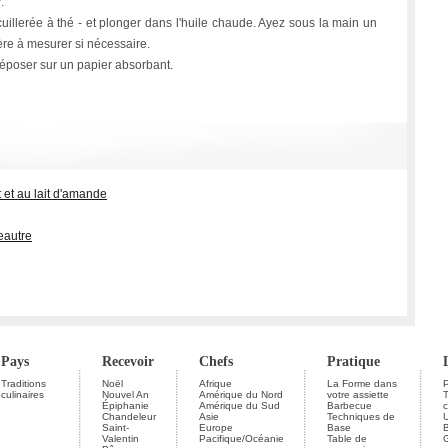
.
cuillerée à thé - et plonger dans l'huile chaude. Ayez sous la main un
lère à mesurer si nécessaire.
déposer sur un papier absorbant.
 et au lait d'amande
peautre
Pays
Recevoir
Chefs
Pratique
Traditions
Noël
Afrique
La Forme dans
P
culinaires
Nouvel An
Amérique du Nord
votre assiette
Épiphanie
Amérique du Sud
Barbecue
c
Chandeleur
Asie
Techniques de
U
Saint-
Europe
Base
Valentin
Pacifique/Océanie
Table de
G