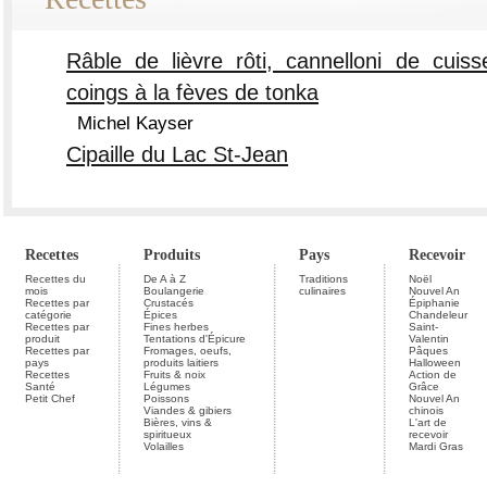
Râble de lièvre rôti, cannelloni de cuiss
coings à la fèves de tonka
Michel Kayser
Cipaille du Lac St-Jean
Recettes
Produits
Pays
Recevoir
Recettes du
De A à Z
Traditions
Noël
mois
Boulangerie
culinaires
Nouvel An
Recettes par
Crustacés
Épiphanie
catégorie
Épices
Chandeleur
Recettes par
Fines herbes
Saint-
produit
Tentations d'Épicure
Valentin
Recettes par
Fromages, oeufs,
Pâques
pays
produits laitiers
Halloween
Recettes
Fruits & noix
Action de
Santé
Légumes
Grâce
Petit Chef
Poissons
Nouvel An
Viandes & gibiers
chinois
Bières, vins &
L'art de
spiritueux
recevoir
Volailles
Mardi Gras