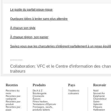
Le guide du parfait pique-nique
Quelques idées à tester sans plus attendre
À chacun son style
À chaque région, son panier
Saviez-vous que les charcuteries s'intègrent parfaitement à un repas équil
..........
Collaboration: VFC et le Centre d'information des charc
traiteurs
Recettes
Produits
Pays
Recevoir
Recettes du
De A à Z
Traditions
Noël
mois
Boulangerie
culinaires
Nouvel An
Recettes par
Crustacés
Épiphanie
catégorie
Épices
Chandeleur
Recettes par
Fines herbes
Saint-
produit
Tentations d'Épicure
Valentin
Recettes par
Fromages, oeufs,
Pâques
pays
produits laitiers
Halloween