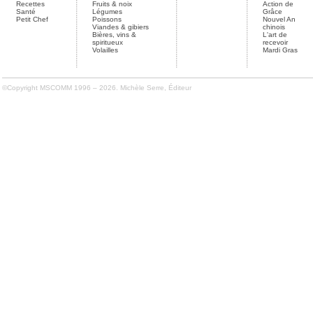
Recettes
Fruits & noix
Action de
Santé
Légumes
Grâce
Petit Chef
Poissons
Nouvel An
Viandes & gibiers
chinois
Bières, vins &
L'art de
spiritueux
recevoir
Volailles
Mardi Gras
©Copyright MSCOMM 1996 – 2026. Michèle Serre, Éditeur