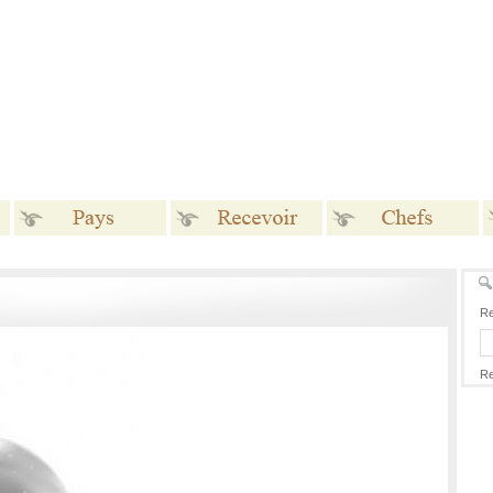
Pays
Recevoir
Chefs
Re
Re