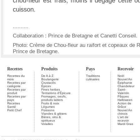
chou-fleur est frais, moins il dégage cette od
cuisson.
..........
Collaboration : Prince de Bretagne et Canetti Conseil.
Photo: Crème de Chou-fleur au raifort et copeaux de 
Prince de Bretagne.
Recettes
Produits
Pays
Recevoir
Recettes du
De A à Z
Traditions
Noël
mois
Boulangerie
culinaires
Nouvel An
Recettes par
Crustacés
Épiphanie
catégorie
Épices
Chandeleur
Recettes par
Fines herbes
Saint-
produit
Tentations d'Épicure
Valentin
Recettes par
Fromages, oeufs,
Pâques
pays
produits laitiers
Halloween
Recettes
Fruits & noix
Action de
Santé
Légumes
Grâce
Petit Chef
Poissons
Nouvel An
Viandes & gibiers
chinois
Bières, vins &
L'art de
spiritueux
recevoir
Volailles
Mardi Gras