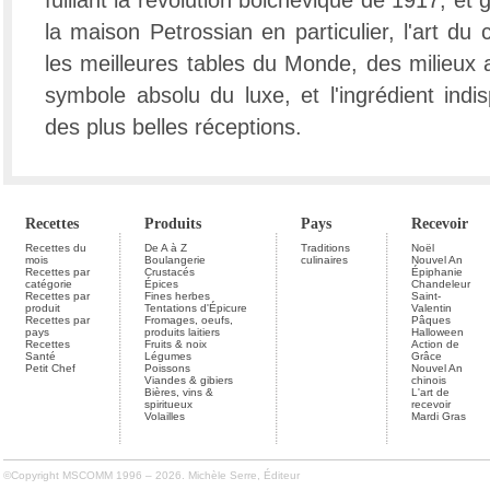
fuillant la révolution bolchévique de 1917, et 
la maison Petrossian en particulier, l'art du 
les meilleures tables du Monde, des milieux a
symbole absolu du luxe, et l'ingrédient indi
des plus belles réceptions.
Recettes
Produits
Pays
Recevoir
Recettes du
De A à Z
Traditions
Noël
mois
Boulangerie
culinaires
Nouvel An
Recettes par
Crustacés
Épiphanie
catégorie
Épices
Chandeleur
Recettes par
Fines herbes
Saint-
produit
Tentations d'Épicure
Valentin
Recettes par
Fromages, oeufs,
Pâques
pays
produits laitiers
Halloween
Recettes
Fruits & noix
Action de
Santé
Légumes
Grâce
Petit Chef
Poissons
Nouvel An
Viandes & gibiers
chinois
Bières, vins &
L'art de
spiritueux
recevoir
Volailles
Mardi Gras
©Copyright MSCOMM 1996 – 2026. Michèle Serre, Éditeur