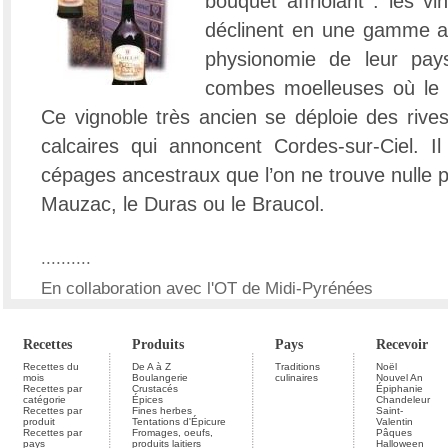
bouquet affriolant : les 
déclinent en une gamme au
physionomie de leur pays
combes moelleuses où le so
Ce vignoble très ancien se déploie des rive
calcaires qui annoncent Cordes-sur-Ciel. I
cépages ancestraux que l’on ne trouve nulle p
Mauzac, le Duras ou le Braucol.
..........
En collaboration avec l'OT de Midi-Pyrénées
Recettes
Produits
Pays
Recevoir
Recettes du
De A à Z
Traditions
Noël
mois
Boulangerie
culinaires
Nouvel An
Recettes par
Crustacés
Épiphanie
catégorie
Épices
Chandeleur
Recettes par
Fines herbes
Saint-
produit
Tentations d'Épicure
Valentin
Recettes par
Fromages, oeufs,
Pâques
pays
produits laitiers
Halloween