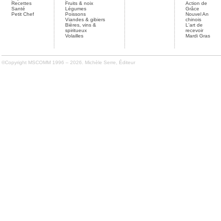
Recettes
Fruits & noix
Action de
Santé
Légumes
Grâce
Petit Chef
Poissons
Nouvel An
Viandes & gibiers
chinois
Bières, vins &
L'art de
spiritueux
recevoir
Volailles
Mardi Gras
©Copyright MSCOMM 1996 – 2026. Michèle Serre, Éditeur