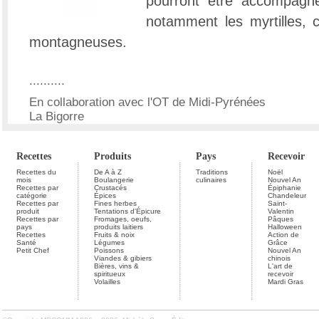
pourront être accompagné
notamment les myrtilles, c
montagneuses.
..........
En collaboration avec l'OT de Midi-Pyrénées
La Bigorre
Recettes
Produits
Pays
Recevoir
Recettes du
De A à Z
Traditions
Noël
mois
Boulangerie
culinaires
Nouvel An
Recettes par
Crustacés
Épiphanie
catégorie
Épices
Chandeleur
Recettes par
Fines herbes
Saint-
produit
Tentations d'Épicure
Valentin
Recettes par
Fromages, oeufs,
Pâques
pays
produits laitiers
Halloween
Recettes
Fruits & noix
Action de
Santé
Légumes
Grâce
Petit Chef
Poissons
Nouvel An
Viandes & gibiers
chinois
Bières, vins &
L'art de
spiritueux
recevoir
Volailles
Mardi Gras