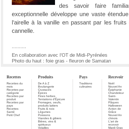
des savoir faire famili
exceptionnelle développe une vaste étendue
l’airelle à la vanille en passant par les fruits
cannelle.
..........
En collaboration avec l'OT de Midi-Pyrénées
Photo du haut : foie gras - fleuron de Samatan
Recettes
Produits
Pays
Recevoir
Recettes du
De A à Z
Traditions
Noël
mois
Boulangerie
culinaires
Nouvel An
Recettes par
Crustacés
Épiphanie
catégorie
Épices
Chandeleur
Recettes par
Fines herbes
Saint-
produit
Tentations d'Épicure
Valentin
Recettes par
Fromages, oeufs,
Pâques
pays
produits laitiers
Halloween
Recettes
Fruits & noix
Action de
Santé
Légumes
Grâce
Petit Chef
Poissons
Nouvel An
Viandes & gibiers
chinois
Bières, vins &
L'art de
spiritueux
recevoir
Volailles
Mardi Gras