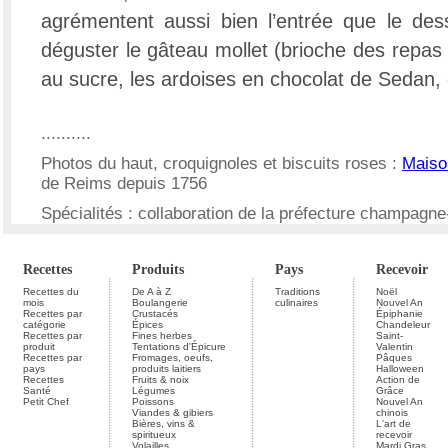
agrémentent aussi bien l’entrée que le des
déguster le gâteau mollet (brioche des repas 
au sucre, les ardoises en chocolat de Sedan, 
..........
Photos du haut, croquignoles et biscuits roses :
Maiso
de Reims depuis 1756
Spécialités : collaboration de la préfecture champagn
Recettes
Produits
Pays
Recevoir
Recettes du
De A à Z
Traditions
Noël
mois
Boulangerie
culinaires
Nouvel An
Recettes par
Crustacés
Épiphanie
catégorie
Épices
Chandeleur
Recettes par
Fines herbes
Saint-
produit
Tentations d'Épicure
Valentin
Recettes par
Fromages, oeufs,
Pâques
pays
produits laitiers
Halloween
Recettes
Fruits & noix
Action de
Santé
Légumes
Grâce
Petit Chef
Poissons
Nouvel An
Viandes & gibiers
chinois
Bières, vins &
L'art de
spiritueux
recevoir
Volailles
Mardi Gras