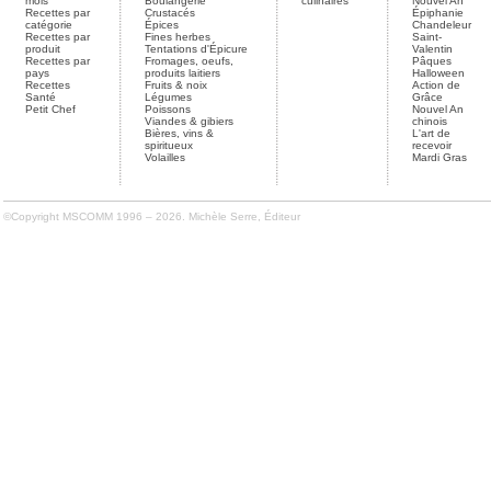
mois
Boulangerie
culinaires
Nouvel An
Recettes par
Crustacés
Épiphanie
catégorie
Épices
Chandeleur
Recettes par
Fines herbes
Saint-
produit
Tentations d'Épicure
Valentin
Recettes par
Fromages, oeufs,
Pâques
pays
produits laitiers
Halloween
Recettes
Fruits & noix
Action de
Santé
Légumes
Grâce
Petit Chef
Poissons
Nouvel An
Viandes & gibiers
chinois
Bières, vins &
L'art de
spiritueux
recevoir
Volailles
Mardi Gras
©Copyright MSCOMM 1996 – 2026. Michèle Serre, Éditeur