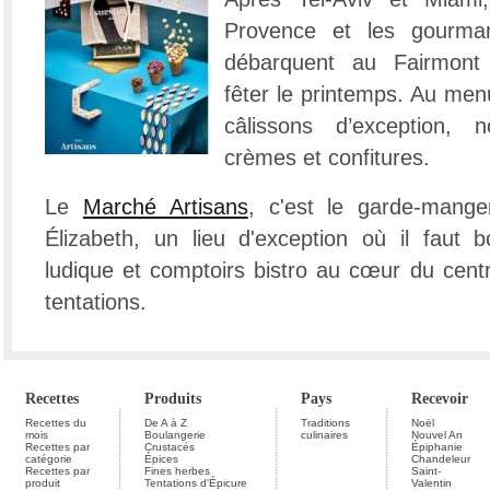
Provence et les gourm
débarquent au Fairmont 
fêter le printemps. Au men
câlissons d’exception, no
crèmes et confitures.
Le
Marché Artisans
, c'est le garde-mang
Élizabeth, un lieu d'exception où il faut 
ludique et comptoirs bistro au cœur du centr
tentations.
Recettes
Produits
Pays
Recevoir
Recettes du
De A à Z
Traditions
Noël
mois
Boulangerie
culinaires
Nouvel An
Recettes par
Crustacés
Épiphanie
catégorie
Épices
Chandeleur
Recettes par
Fines herbes
Saint-
produit
Tentations d'Épicure
Valentin