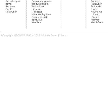
Recettes par
Fromages, oeufs,
Pâques
pays
produits laitiers
Halloween
Recettes
Fruits & noix
Action de
Santé
Légumes
Grâce
Petit Chef
Poissons
Nouvel An
Viandes & gibiers
chinois
Bières, vins &
L'art de
spiritueux
recevoir
Volailles
Mardi Gras
©Copyright MSCOMM 1996 – 2026. Michèle Serre, Éditeur