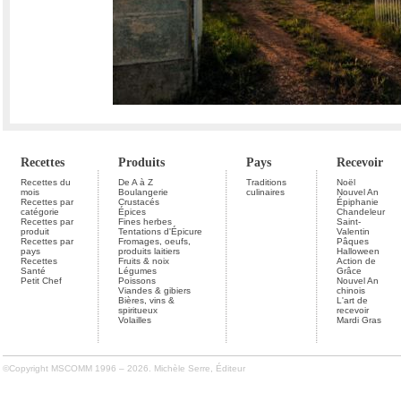
Recettes
Produits
Pays
Recevoir
Recettes du
De A à Z
Traditions
Noël
mois
Boulangerie
culinaires
Nouvel An
Recettes par
Crustacés
Épiphanie
catégorie
Épices
Chandeleur
Recettes par
Fines herbes
Saint-
produit
Tentations d'Épicure
Valentin
Recettes par
Fromages, oeufs,
Pâques
pays
produits laitiers
Halloween
Recettes
Fruits & noix
Action de
Santé
Légumes
Grâce
Petit Chef
Poissons
Nouvel An
Viandes & gibiers
chinois
Bières, vins &
L'art de
spiritueux
recevoir
Volailles
Mardi Gras
©Copyright MSCOMM 1996 – 2026. Michèle Serre, Éditeur